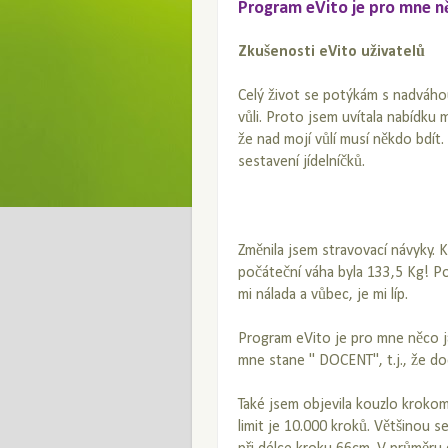
Program eVito je pro mne n
Zkušenosti eVito uživatelů
Celý život se potýkám s nadváhou
vůli. Proto jsem uvítala nabídku m
že nad mojí vůlí musí někdo bdí
sestavení jídelníčků.
Změnila jsem stravovací návyky. K
počáteční váha byla 133,5 Kg! Po
mi nálada a vůbec, je mi líp.
Program eVito je pro mne něco 
mne stane " DOCENT", t.j., že do
Také jsem objevila kouzlo krokomě
limit je 10.000 kroků. Většinou s