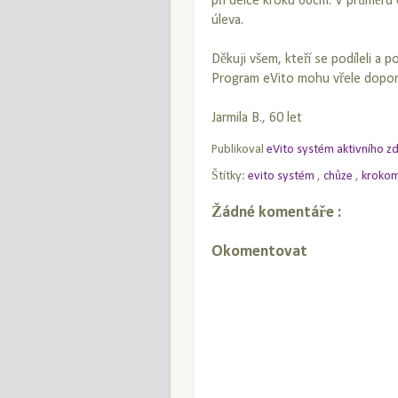
při délce kroku 66cm. V průměru 
úleva.
Děkuji všem, kteří se podíleli a p
Program eVito mohu vřele doporu
Jarmila B., 60 let
Publikoval
eVito systém aktivního z
Štítky:
evito systém
,
chůze
,
kroko
Žádné komentáře :
Okomentovat