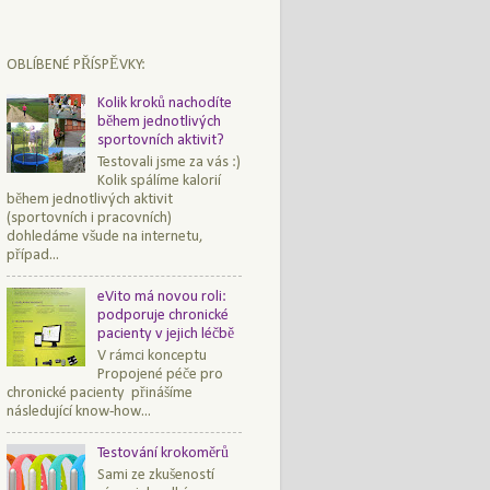
OBLÍBENÉ PŘÍSPĚVKY:
Kolik kroků nachodíte
během jednotlivých
sportovních aktivit?
Testovali jsme za vás :)
Kolik spálíme kalorií
během jednotlivých aktivit
(sportovních i pracovních)
dohledáme všude na internetu,
případ...
eVito má novou roli:
podporuje chronické
pacienty v jejich léčbě
V rámci konceptu
Propojené péče pro
chronické pacienty přinášíme
následující know-how...
Testování krokoměrů
Sami ze zkušeností