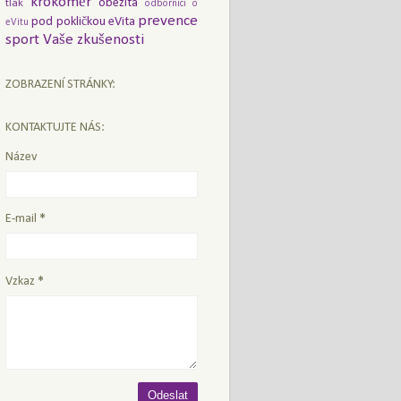
krokoměr
obezita
tlak
odborníci o
prevence
pod pokličkou eVita
eVitu
sport
Vaše zkušenosti
ZOBRAZENÍ STRÁNKY:
KONTAKTUJTE NÁS:
Název
E-mail
*
Vzkaz
*