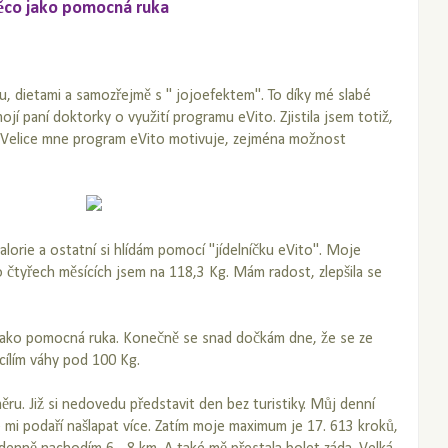
ěco jako pomocná ruka
, dietami a samozřejmě s " jojoefektem". To díky mé slabé
ojí paní doktorky o využití programu eVito. Zjistila jsem totiž,
t. Velice mne program eVito motivuje, zejména možnost
alorie a ostatní si hlídám pomocí "jídelníčku eVito". Moje
 čtyřech měsících jsem na 118,3 Kg. Mám radost, zlepšila se
jako pomocná ruka. Konečně se snad dočkám dne, že se ze
cílím váhy pod 100 Kg.
ru. Již si nedovedu představit den bez turistiky. Můj denní
e mi podaří našlapat více. Zatím moje maximum je 17. 613 kroků,