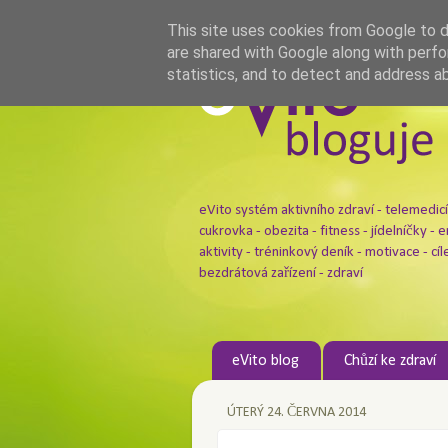
This site uses cookies from Google to de
are shared with Google along with perfo
statistics, and to detect and address a
eVito systém aktivního zdraví - telemedicí
cukrovka - obezita - fitness - jídelníčky - 
aktivity - tréninkový deník - motivace - cíl
bezdrátová zařízení - zdraví
eVito blog
Chůzí ke zdraví
ÚTERÝ 24. ČERVNA 2014