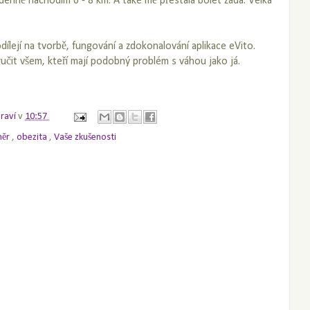
denně nachodím 6 - 8 km. A také mě přestala bolet záda. Velká
odílejí na tvorbě, fungování a zdokonalování aplikace eVito.
čit všem, kteří mají podobný problém s váhou jako já.
draví
v
10:57
měr
,
obezita
,
Vaše zkušenosti