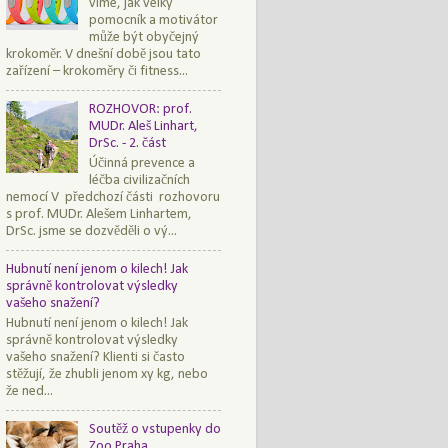
víme, jak velký
pomocník a motivátor
může být obyčejný
krokoměr. V dnešní době jsou tato
zařízení – krokoměry či fitness...
ROZHOVOR: prof.
MUDr. Aleš Linhart,
DrSc. - 2. část
Účinná prevence a
léčba civilizačních
nemocí V předchozí části rozhovoru
s prof. MUDr. Alešem Linhartem,
DrSc. jsme se dozvěděli o vý...
Hubnutí není jenom o kilech! Jak
správně kontrolovat výsledky
vašeho snažení?
Hubnutí není jenom o kilech! Jak
správně kontrolovat výsledky
vašeho snažení? Klienti si často
stěžují, že zhubli jenom xy kg, nebo
že ned...
Soutěž o vstupenky do
Zoo Praha