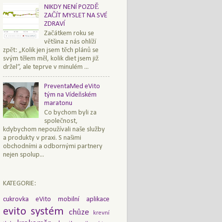
NIKDY NENÍ POZDĚ
ZAČÍT MYSLET NA SVÉ
ZDRAVÍ
Začátkem roku se
většina z nás ohlíží
zpět: „Kolik jen jsem těch plánů se
svým tělem měl, kolik diet jsem již
držel“, ale teprve v minulém ...
PreventaMed eVito
tým na Vídeňském
maratonu
Co bychom byli za
společnost,
kdybychom nepoužívali naše služby
a produkty v praxi. S našimi
obchodními a odbornými partnery
nejen spolup...
KATEGORIE:
cukrovka
eVito mobilní aplikace
evito systém
chůze
krevní