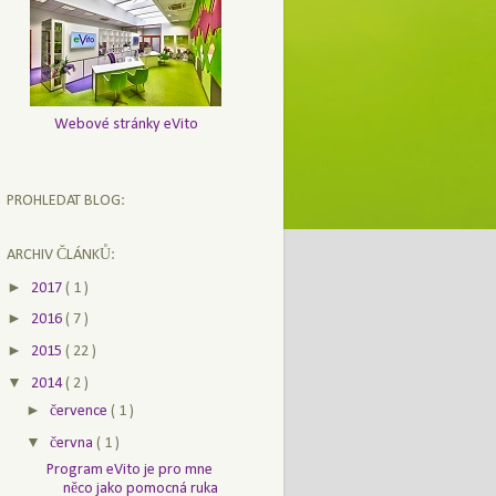
Webové stránky eVito
PROHLEDAT BLOG:
ARCHIV ČLÁNKŮ:
►
2017
( 1 )
►
2016
( 7 )
►
2015
( 22 )
▼
2014
( 2 )
►
července
( 1 )
▼
června
( 1 )
Program eVito je pro mne
něco jako pomocná ruka